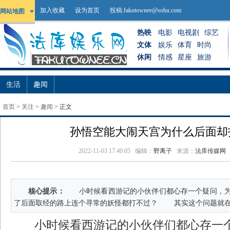
加入收藏
设为首页
投稿:
fakutownee@sohu.com
网站地图
热映
电影
电视剧
综艺
文体
娱乐
体育
时尚
休闲
情感
星座
旅游
生活
趣闻
首页
>
关注
>
趣闻
> 正文
孙悟空能大闹天宫为什么后面却
2022-11-03 17:40:05
编辑：
野离子
来源：
法库传媒网
核心提示：
小时候看西游记的小伙伴们都心存一个疑问，为
了后面取经的路上连个寻常的妖怪都打不过？ 其实这个问题就在
小时候看西游记的小伙伴们都心存一个