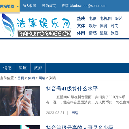
加入收藏
设为首页
投稿:
fakutownee@sohu.com
网站地图
热映
电影
电视剧
综艺
文体
娱乐
体育
时尚
休闲
情感
星座
旅游
情感
星座
旅游
当前位置：
首页
>
休闲
>
网络
> 列表
抖音号41级算什么水平
直播间41级在抖音里面一共消费了110万抖币
有一说一，能在抖音里面消费11万人民币的，怎么也
2023-03-31
网络
抖音等级最高的大哥是多少级