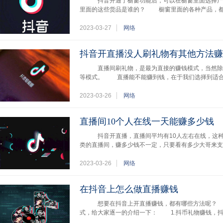
抖音开通了橱窗功能后，可以在橱窗里面选择产
里面的这些货品是谁的？ 橱窗里面的各种产品，都
2023-03-27
网络
抖音开直播没人刷礼物有其他方法赚
直播间刷礼物，是最为直接的赚钱模式，当然除了
等模式。 直播能不能赚到钱，在于我们选择到适
2023-03-26
网络
直播间10个人在线一天能赚多少钱
抖音开直播，直播间平均有10人左右在线，这种
类的直播间，赚多少钱不一定，只要看有多少大哥来支
2023-03-26
网络
在抖音上怎么做直播赚钱
想要在抖音上开直播赚钱，都有哪些方法呢？ 
式，给大家逐一的介绍一下： 1.抖币礼物赚钱，